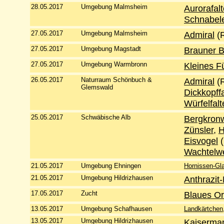
28.05.2017
Umgebung Malmsheim
Aurorafalt
Schnabel
27.05.2017
Umgebung Malmsheim
Admiral
(
27.05.2017
Umgebung Magstadt
Brauner B
27.05.2017
Umgebung Warmbronn
Kleines F
26.05.2017
Naturraum Schönbuch &
Admiral
(
Glemswald
Dickkopffa
Würfelfalt
25.05.2017
Schwäbische Alb
Bergkron
Zünsler
,
H
Eisvogel
(
Wachtelwe
21.05.2017
Umgebung Ehningen
Hornissen-Gla
21.05.2017
Umgebung Hildrizhausen
Anthrazit
17.05.2017
Zucht
Blaues O
13.05.2017
Umgebung Schafhausen
Landkärtchen
13.05.2017
Umgebung Hildrizhausen
Kaiserman