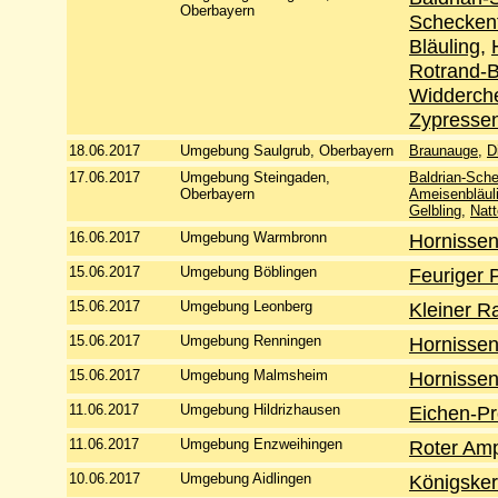
Oberbayern
Scheckenf
Bläuling
,
Rotrand-B
Widderch
Zypressen
18.06.2017
Umgebung Saulgrub, Oberbayern
Braunauge
,
D
17.06.2017
Umgebung Steingaden,
Baldrian-Sche
Oberbayern
Ameisenbläul
Gelbling
,
Natt
16.06.2017
Umgebung Warmbronn
Hornissen
15.06.2017
Umgebung Böblingen
Feuriger P
15.06.2017
Umgebung Leonberg
Kleiner R
15.06.2017
Umgebung Renningen
Hornissen
15.06.2017
Umgebung Malmsheim
Hornissen
11.06.2017
Umgebung Hildrizhausen
Eichen-Pr
11.06.2017
Umgebung Enzweihingen
Roter Amp
10.06.2017
Umgebung Aidlingen
Königske