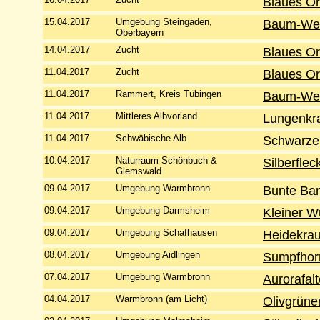
Blaues O
15.04.2017
Umgebung Steingaden,
Baum-Wei
Oberbayern
14.04.2017
Zucht
Blaues O
11.04.2017
Zucht
Blaues O
11.04.2017
Rammert, Kreis Tübingen
Baum-Wei
11.04.2017
Mittleres Albvorland
Lungenkra
11.04.2017
Schwäbische Alb
Schwarzer
10.04.2017
Naturraum Schönbuch &
Silberflec
Glemswald
09.04.2017
Umgebung Warmbronn
Bunte Ba
09.04.2017
Umgebung Darmsheim
Kleiner Wü
09.04.2017
Umgebung Schafhausen
Heidekrau
08.04.2017
Umgebung Aidlingen
Sumpfhor
07.04.2017
Umgebung Warmbronn
Aurorafalt
04.04.2017
Warmbronn (am Licht)
Olivgrüne