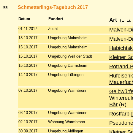
<<
Schmetterlings-Tagebuch 2017
Datum
Fundort
Art
(E=Ei,
01.11.2017
Zucht
Malven-Di
18.10.2017
Umgebung Malmsheim
Malven-Di
15.10.2017
Umgebung Malmsheim
Habichtsk
15.10.2017
Umgebung Weil der Stadt
Kleiner S
15.10.2017
Umgebung Darmsheim
Rotrand-
14.10.2017
Umgebung Tübingen
Hufeisenk
Mauerfuc
07.10.2017
Umgebung Warmbronn
Gelbwürfel
Wintereul
Bär
(R)
03.10.2017
Umgebung Warmbronn
Rostfarbig
02.10.2017
Wohnung Warmbronn
Pseudohe
30.09.2017
Umgebung Aidlingen
Kleiner Sc