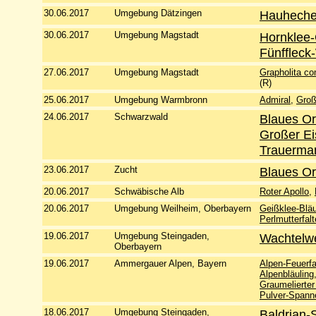
30.06.2017
Umgebung Dätzingen
Hauhechel
30.06.2017
Umgebung Magstadt
Hornklee-
Fünffleck
27.06.2017
Umgebung Magstadt
Grapholita co
(R)
25.06.2017
Umgebung Warmbronn
Admiral
,
Groß
24.06.2017
Schwarzwald
Blaues O
Großer Ei
Trauerman
23.06.2017
Zucht
Blaues O
20.06.2017
Schwäbische Alb
Roter Apollo
,
20.06.2017
Umgebung Weilheim, Oberbayern
Geißklee-Bläu
Perlmutterfalt
19.06.2017
Umgebung Steingaden,
Wachtelwe
Oberbayern
19.06.2017
Ammergauer Alpen, Bayern
Alpen-Feuerfa
Alpenbläuling
Graumelierter
Pulver-Spann
18.06.2017
Umgebung Steingaden,
Baldrian-