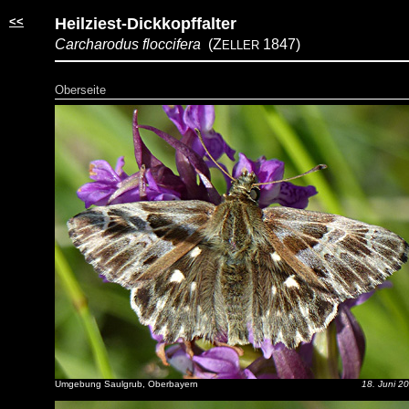
<<
Heilziest-Dickkopffalter
Carcharodus floccifera
(Z
1847)
ELLER
Oberseite
Umgebung Saulgrub, Oberbayern
18. Juni 2