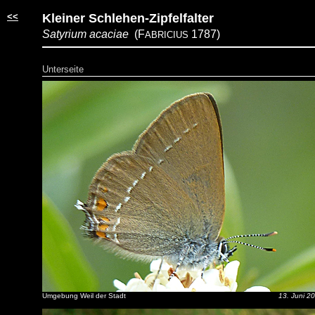
<<
Kleiner Schlehen-Zipfelfalter
Satyrium acaciae
(F
1787)
ABRICIUS
Unterseite
Umgebung Weil der Stadt
13. Juni 2