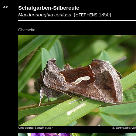
<<
Schafgarben-Silbereule
Macdunnoughia confusa
(S
1850)
TEPHENS
Oberseite
Umgebung Schafhausen
5. September 2