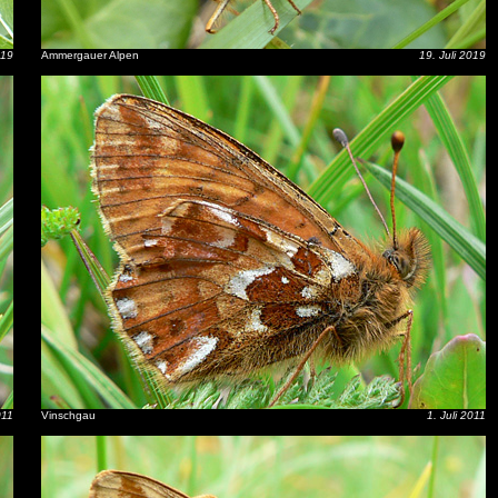
019
Ammergauer Alpen
19. Juli 2019
011
Vinschgau
1. Juli 2011