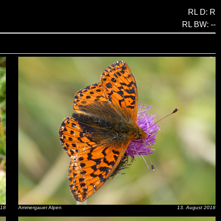
RL D: R
RL BW: --
018
Ammergauer Alpen
13. August 2018