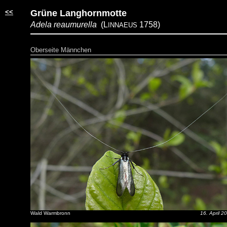
<<
Grüne Langhornmotte
Adela reaumurella
(L
1758)
INNAEUS
Oberseite Männchen
Wald Warmbronn
16. April 2