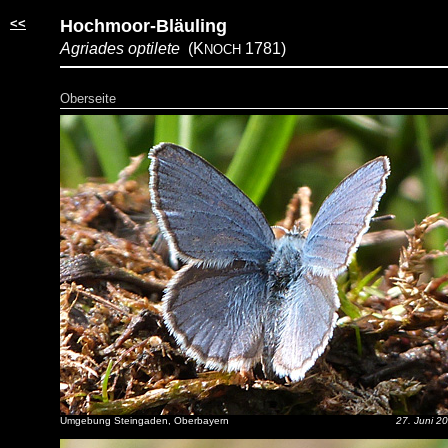
<<
Hochmoor-Bläuling
Agriades optilete
(K
1781)
NOCH
Oberseite
Umgebung Steingaden, Oberbayern
27. Juni 2