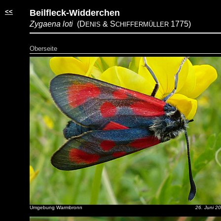
<<
Beilfleck-Widderchen
Zygaena loti
(D
& S
1775)
ENIS
CHIFFERMÜLLER
Oberseite
Umgebung Warmbronn
26. Juni 2