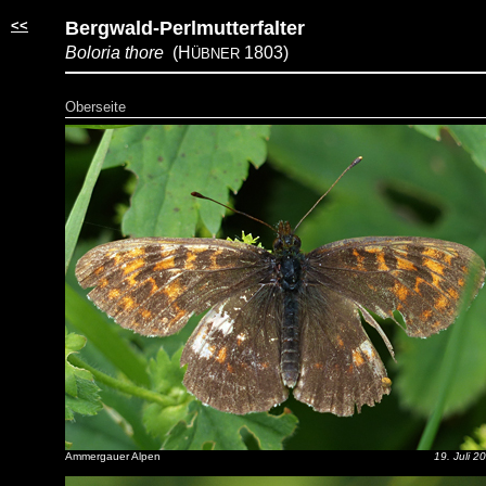
<<
Bergwald-Perlmutterfalter
Boloria thore
(H
1803)
ÜBNER
Oberseite
Ammergauer Alpen
19. Juli 2