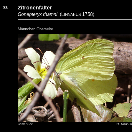
<<
Zitronenfalter
Gonepteryx rhamni
(L
1758)
INNAEUS
Männchen Oberseite
Comer See
31. März 2