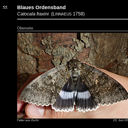
<<
Blaues Ordensband
Catocala fraxini
(L
1758)
INNAEUS
Oberseite
Falter aus Zucht
23. Juni 2