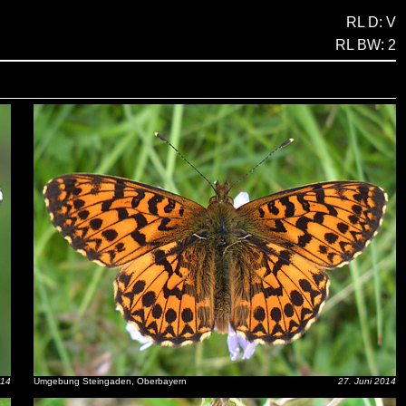
RL D: V
RL BW: 2
014
Umgebung Steingaden, Oberbayern
27. Juni 2014