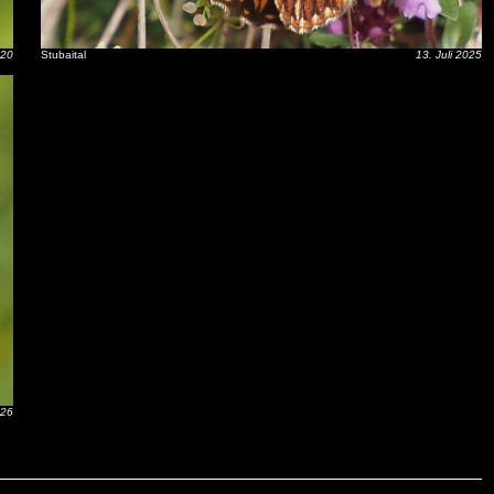
020
Stubaital
13. Juli 2025
026