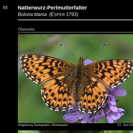
<<
Natterwurz-Perlmutterfalter
Boloria titania
(E
1793)
SPER
Oberseite
Umgebung Steingaden, Oberbayern
27. Juni 2