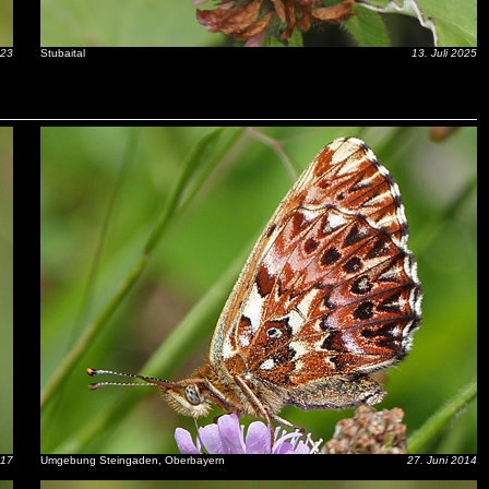
023
Stubaital
13. Juli 2025
017
Umgebung Steingaden, Oberbayern
27. Juni 2014