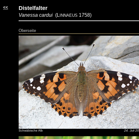
<<
Distelfalter
Vanessa cardui
(L
1758)
INNAEUS
Oberseite
Schwäbische Alb
24. Juli 2