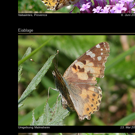
Valsaintes, Provence
6. Juni 2
Eiablage
Umgebung Malmsheim
13. Mai 2