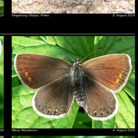
018
Umgebung Olsztyn, Polen
8. August 2024
009
Wiese Warmbronn
4. August 2010