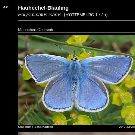
<<
Hauhechel-Bläuling
Polyommatus icarus
(R
1775)
OTTEMBURG
Männchen Oberseite
Umgebung Schafhausen
29. April 2