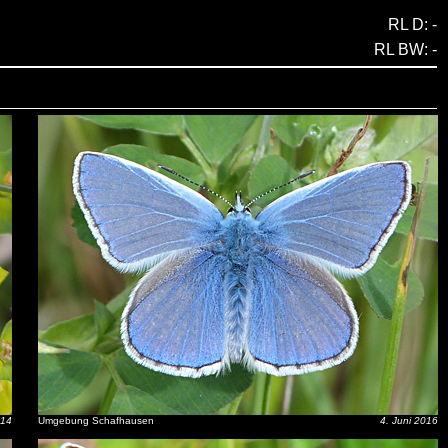
RL D: -
RL BW: -
014
Umgebung Schafhausen
4. Juni 2016