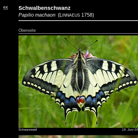
<<
Schwalbenschwanz
Papilio machaon
(L
1758)
INNAEUS
Oberseite
Schwarzwald
19. Juni 2