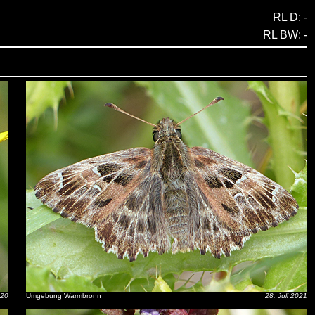
RL D: -
RL BW: -
020
Umgebung Warmbronn
28. Juli 2021