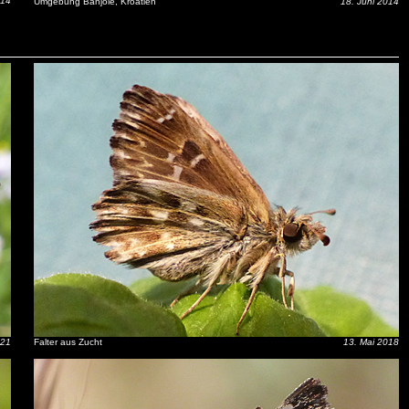
014
Umgebung Banjole, Kroatien
18. Juni 2014
021
Falter aus Zucht
13. Mai 2018