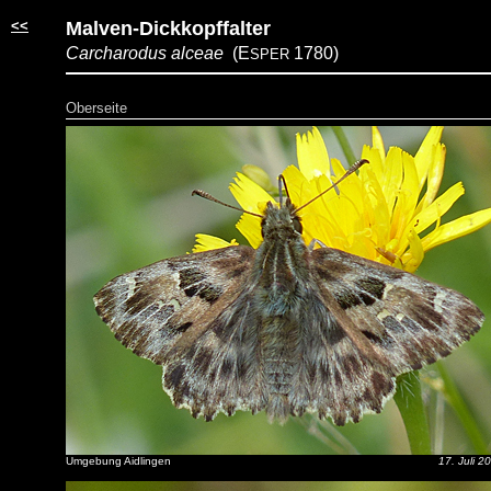
<<
Malven-Dickkopffalter
Carcharodus alceae
(E
1780)
SPER
Oberseite
Umgebung Aidlingen
17. Juli 2