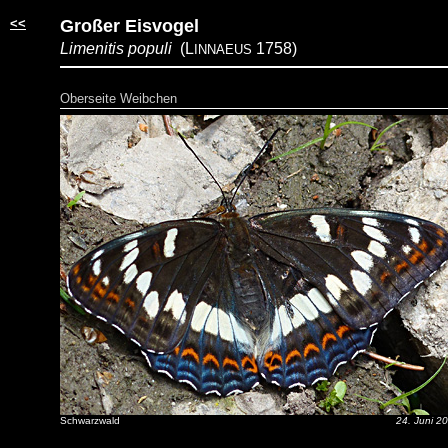
<<
Großer Eisvogel
Limenitis populi
(L
1758)
INNAEUS
Oberseite Weibchen
Schwarzwald
24. Juni 2