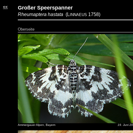
<<
Großer Speerspanner
Rheumaptera hastata
(L
1758)
INNAEUS
Oberseite
Ammergauer Alpen, Bayern
19. Juni 2