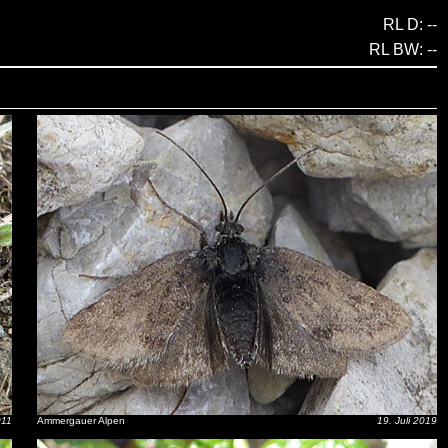
RL D: --
RL BW: --
011
Ammergauer Alpen
19. Juli 2019