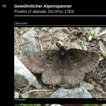
<<
Gewöhnlicher Alpenspanner
Psodos cf. alpinata
(S
1763)
COPOLI
Oberseite
Vinschgau
3. Juli 2