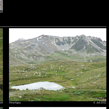
026
026
Vinschgau
3. Juli 2011