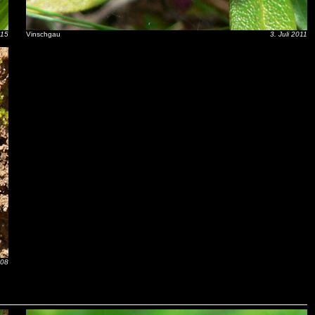
015
Vinschgau
3. Juli 2011
008