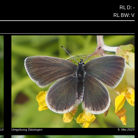
RL D: -
RL BW: V
016
Umgebung Dätzingen
9. Mai 2025