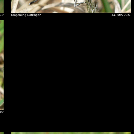
010
Umgebung Dätzingen
14. April 2011
009