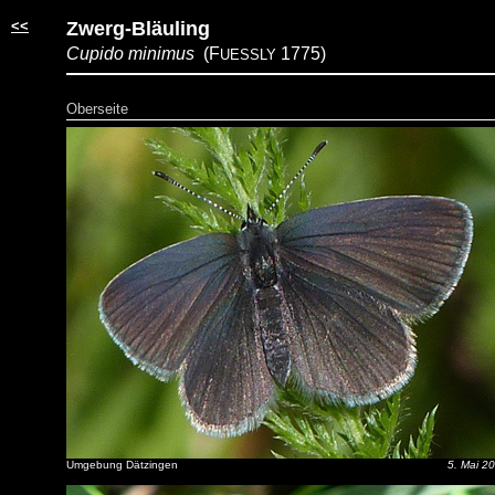
<<
Zwerg-Bläuling
Cupido minimus
(F
1775)
UESSLY
Oberseite
Umgebung Dätzingen
5. Mai 2