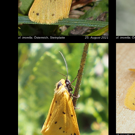
cf. irrorella
; Österreich, Steinplatte
25. August 2021
cf. irrorella
; Ö