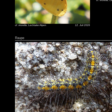
cf. irrorella
; L
cf. irrorella
; Lechtaler Alpen
12. Juli 2026
Raupe