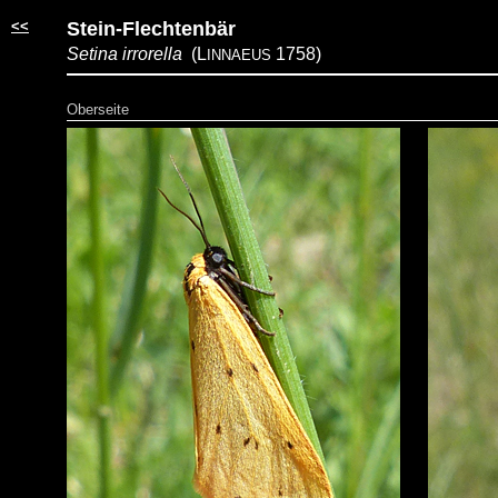
<<
Stein-Flechtenbär
Setina irrorella
(L
1758)
INNAEUS
Oberseite