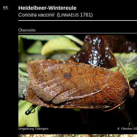
<<
Heidelbeer-Wintereule
Conistra vaccinii
(L
1761)
INNAEUS
Oberseite
Umgebung Tübingen
8. Oktober 2