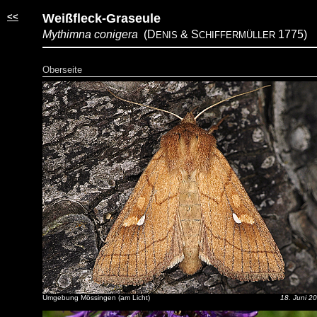
<<
Weißfleck-Graseule
Mythimna conigera
(D
& S
1775)
ENIS
CHIFFERMÜLLER
Oberseite
Umgebung Mössingen (am Licht)
18. Juni 2