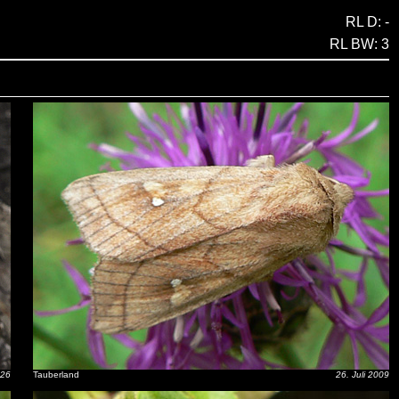
RL D: -
RL BW: 3
026
Tauberland
26. Juli 2009