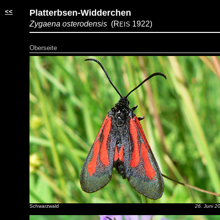
<<
Platterbsen-Widderchen
Zygaena osterodensis
(R
1922)
EIS
Oberseite
Schwarzwald
26. Juni 2