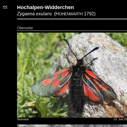
<<
Hochalpen-Widderchen
Zygaena exulans
(H
1792)
OHENWARTH
Oberseite
Stubaital
13. Juli 2