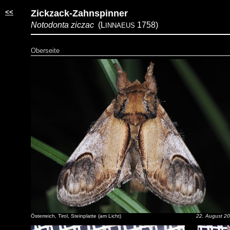
<<
Zickzack-Zahnspinner
Notodonta ziczac
(L
1758)
INNAEUS
Oberseite
Österreich, Tirol, Steinplatte (am Licht)
22. August 2