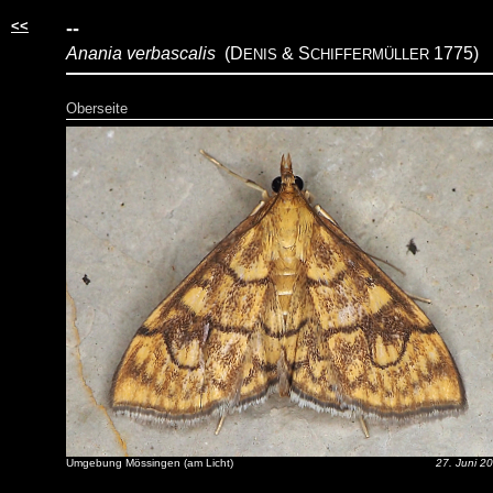
<<
--
Anania verbascalis
(D
&
S
1775)
ENIS
CHIFFERMÜLLER
Oberseite
Umgebung Mössingen (am Licht)
27. Juni 2