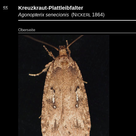
<<
Kreuzkraut-Plattleibfalter
Agonopterix senecionis
(N
1864)
ICKERL
Oberseite