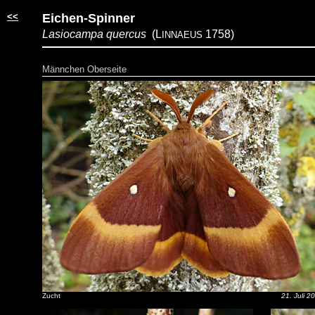
<<
Eichen-Spinner
Lasiocampa quercus
(L
1758)
INNAEUS
Männchen Oberseite
Zucht
21. Juli 2