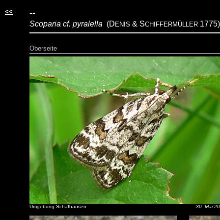
<<
--
Scoparia cf. pyralella
(D
& S
1775)
ENIS
CHIFFERMÜLLER
Oberseite
Umgebung Schafhausen
30. Mai 2