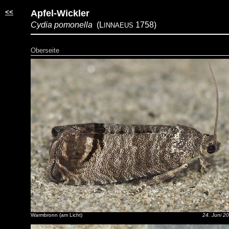
<<
Apfel-Wickler
Cydia pomonella
(L
1758)
INNAEUS
Oberseite
Warmbronn (am Licht)
24. Juni 2