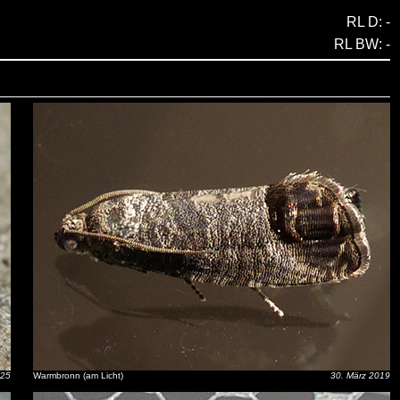
RL D: -
RL BW: -
025
Warmbronn (am Licht)
30. März 2019