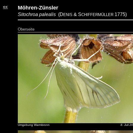
<<
Möhren-Zünsler
Sitochroa palealis
(D
& S
1775)
ENIS
CHIFFERMÜLLER
Oberseite
Umgebung Warmbronn
8. Juli 2