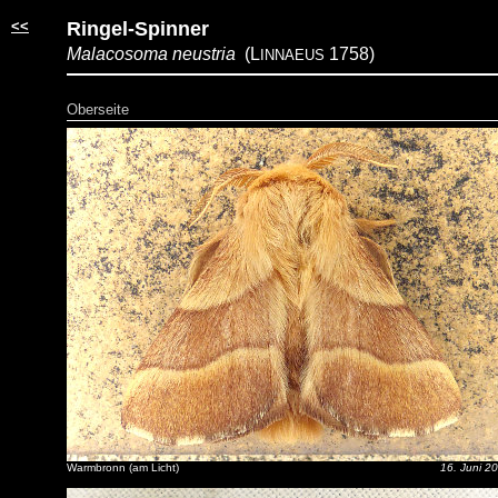
<<
Ringel-Spinner
Malacosoma neustria
(L
1758)
INNAEUS
Oberseite
Warmbronn (am Licht)
16. Juni 2