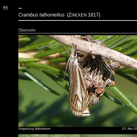
<<
--
Crambus lathoniellus
(Z
1817)
INCKEN
Oberseite
Umgebung Malmsheim
23. Mai 2