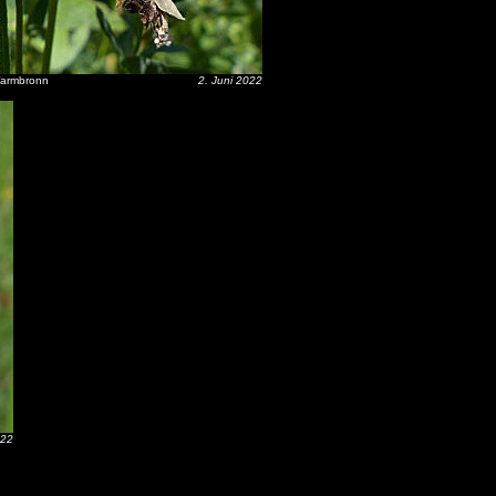
armbronn
2. Juni 2022
022