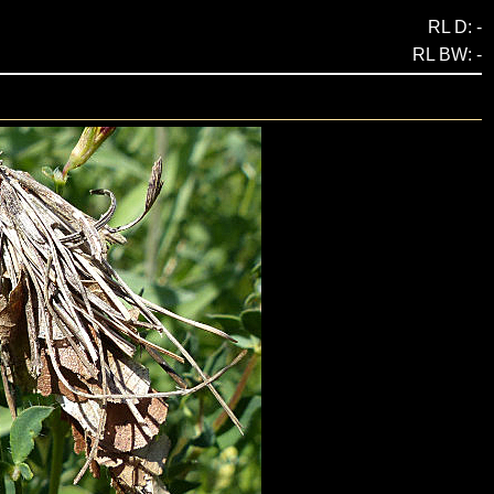
RL D: -
RL BW: -