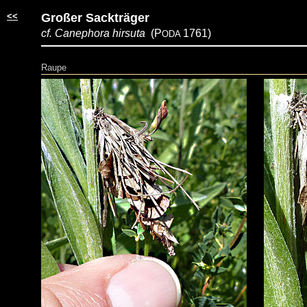
<<
Großer Sackträger
cf. Canephora hirsuta
(P
1761)
ODA
Raupe