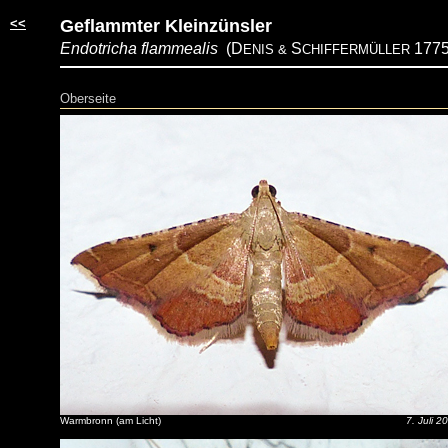
<<
Geflammter Kleinzünsler
Endotricha flammealis
(D
S
1775
ENIS &
CHIFFERMÜLLER
Oberseite
Warmbronn (am Licht)
7. Juli 2