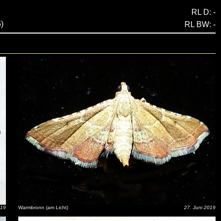
RL D: -
)
RL BW: -
019
Warmbronn (am Licht)
27. Juni 2019