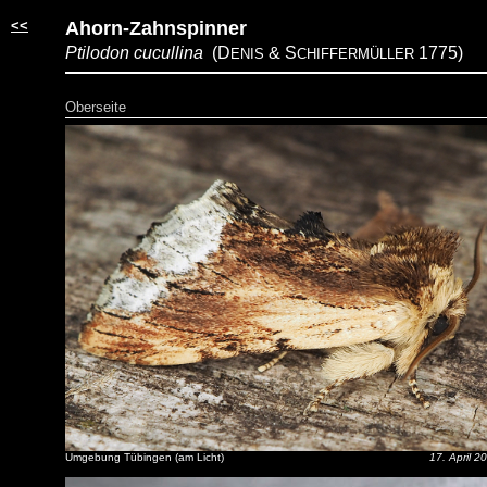
<<
Ahorn-Zahnspinner
Ptilodon cucullina
(D
& S
1775)
ENIS
CHIFFERMÜLLER
Oberseite
Umgebung Tübingen (am Licht)
17. April 2