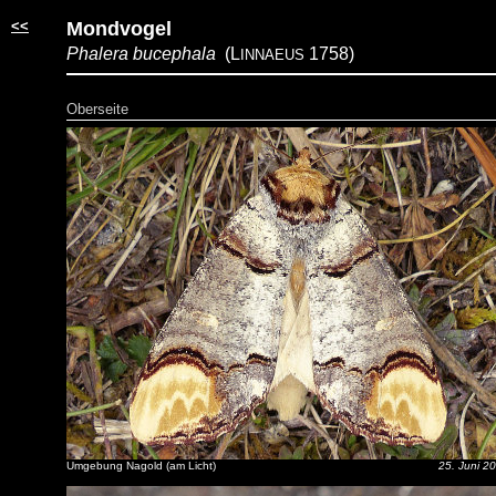
<<
Mondvogel
Phalera bucephala
(L
1758)
INNAEUS
Oberseite
Umgebung Nagold (am Licht)
25. Juni 2