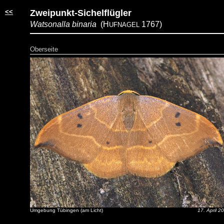
<<
Zweipunkt-Sichelflügler
Watsonalla binaria
(H
1767)
UFNAGEL
Oberseite
Umgebung Tübingen (am Licht)
17. April 2