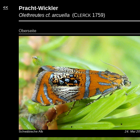
<<
Pracht-Wickler
Olethreutes cf. arcuella
(C
1759)
LERCK
Oberseite
Schwäbische Alb
24. Mai 2