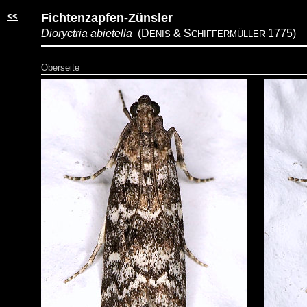
<<
Fichtenzapfen-Zünsler
Dioryctria abietella
(D
& S
1775)
ENIS
CHIFFERMÜLLER
Oberseite