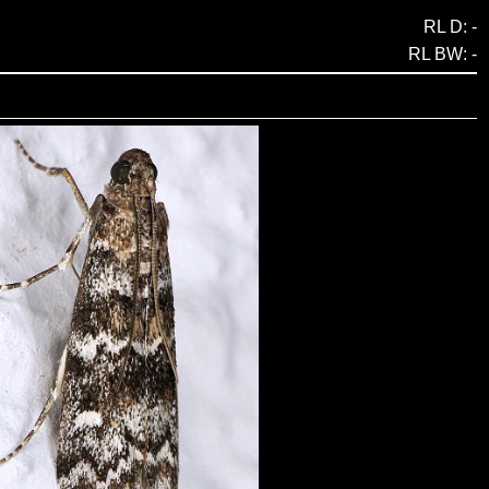
RL D: -
RL BW: -