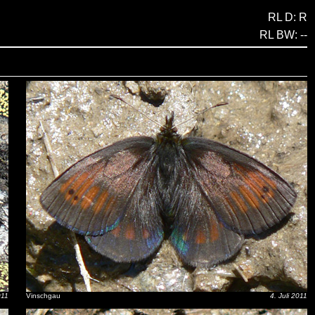
RL D: R
RL BW: --
011
Vinschgau
4. Juli 2011