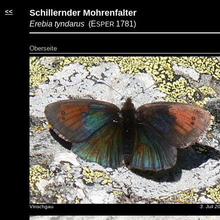
<<
Schillernder Mohrenfalter
Erebia tyndarus
(E
1781)
SPER
Oberseite
Vinschgau
3. Juli 2