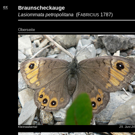
<<
Braunscheckauge
Lasiommata petropolitana
(F
1787)
ABRICIUS
Oberseite
Kleinwalsertal
25. Juni 2