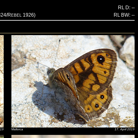
RL D: --
24/R
1926)
RL BW: --
EBEL
019
Mallorca
17. April 2019