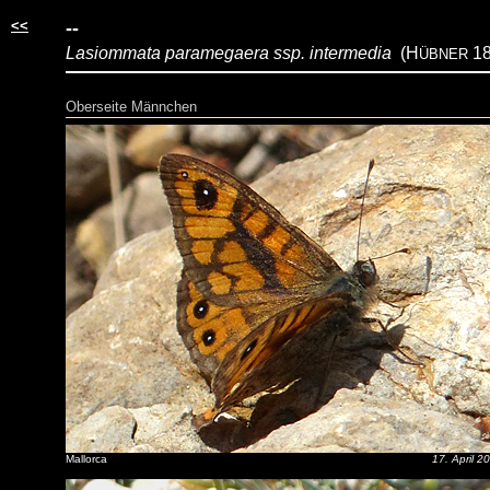
<<
--
Lasiommata paramegaera ssp. intermedia
(H
18
ÜBNER
Oberseite Männchen
Mallorca
17. April 2