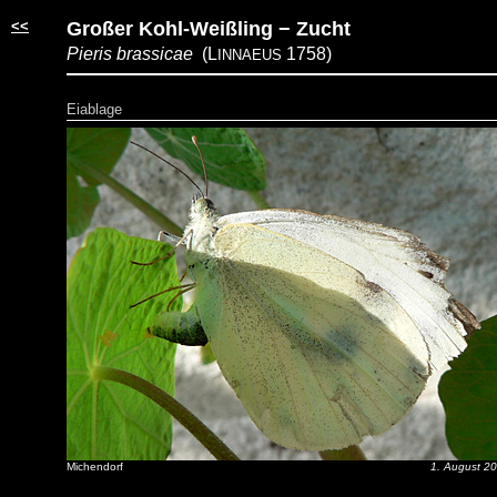
<<
Großer Kohl-Weißling − Zucht
Pieris brassicae
(L
1758)
INNAEUS
Eiablage
Michendorf
1. August 2