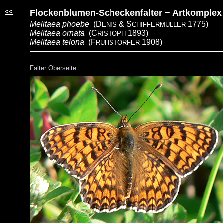
<<
Flockenblumen-Scheckenfalter − Artkomplex
Melitaea phoebe
(D
& S
1775)
ENIS
CHIFFERMÜLLER
Melitaea ornata
(C
1893)
RISTOPH
Melitaea telona
(F
1908)
RUHSTORFER
Falter Oberseite