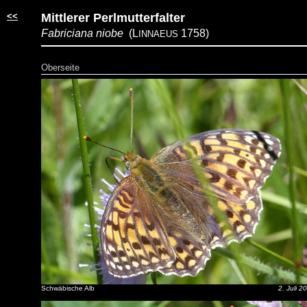
<<
Mittlerer Perlmutterfalter
Fabriciana niobe
(L
1758)
INNAEUS
Oberseite
Schwäbische Alb
2. Juli 2