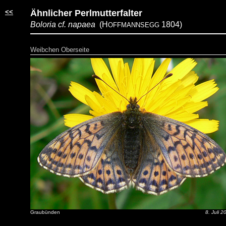
<<
Ähnlicher Perlmutterfalter
Boloria cf. napaea
(H
1804)
OFFMANNSEGG
Weibchen Oberseite
Graubünden
8. Juli 2