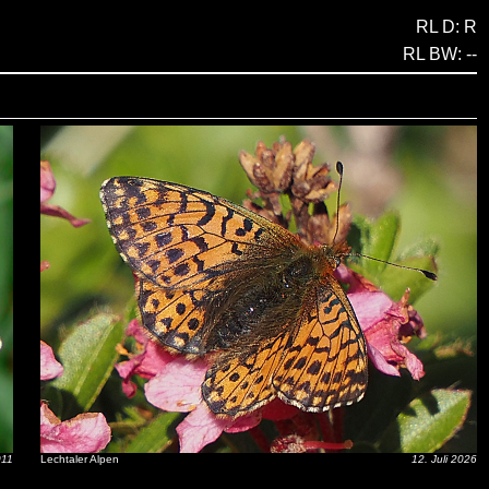
RL D: R
RL BW: --
011
Lechtaler Alpen
12. Juli 2026