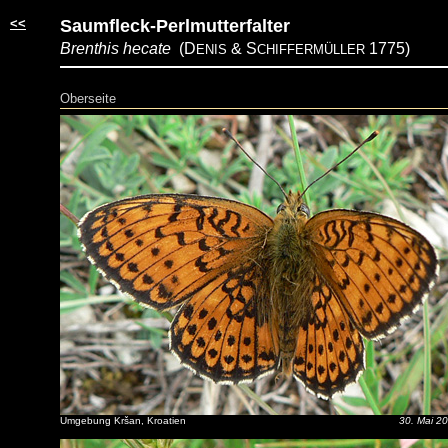
<<
Saumfleck-Perlmutterfalter
Brenthis hecate
(D
& S
1775)
ENIS
CHIFFERMÜLLER
Oberseite
Umgebung Kršan, Kroatien
30. Mai 2