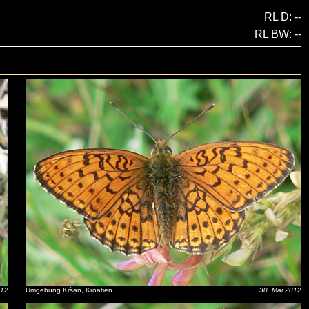
RL D: --
RL BW: --
012
Umgebung Kršan, Kroatien
30. Mai 2012