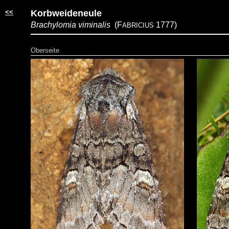
<<
Korbweideneule
Brachylomia viminalis
(F
1777)
ABRICIUS
Oberseite